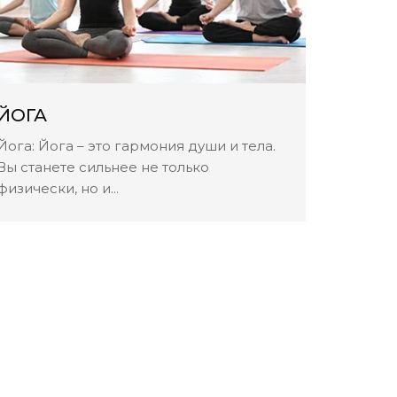
PILAT
ЙОГА
Ты трен
Йога: Йога – это гармония души и тела.
новые т
Вы станете сильнее не только
клиентов
физически, но и...