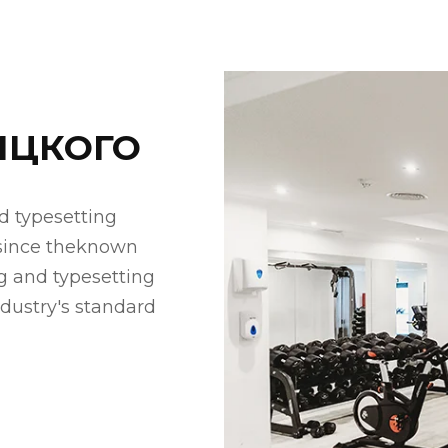
ИЦКОГО
d typesetting
since theknown
g and typesetting
dustry's standard