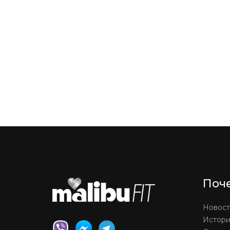
Поче
Новост
Истори