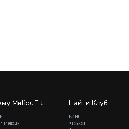
му MalibuFit
Найти Клуб
и
Киев
я MalibuFIT
Харьков