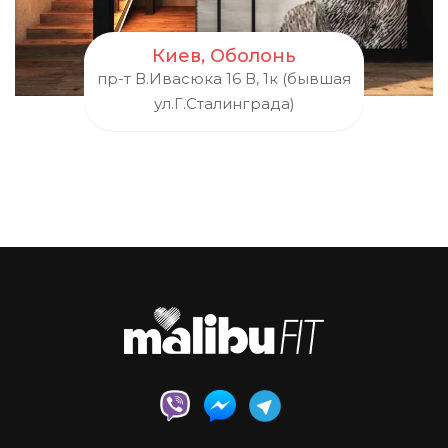
Киев, Оболонь
пр-т В.Ивасюка 16 В, 1к (бывшая
ул.Г.Сталинграда)