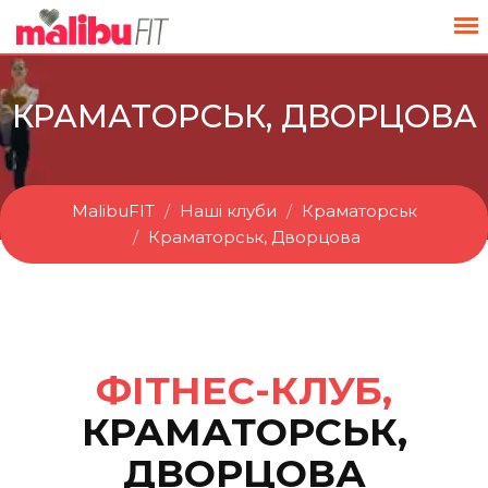
КРАМАТОРСЬК, ДВОРЦОВА
MalibuFIT
Наші клуби
Краматорськ
Краматорськ, Дворцова
ФІТНЕС-КЛУБ,
КРАМАТОРСЬК,
ДВОРЦОВА