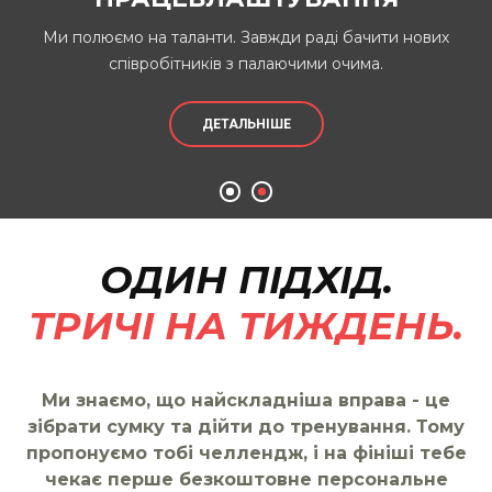
Ми полюємо на таланти. Завжди раді бачити нових
співробітників з палаючими очима.
ДЕТАЛЬНІШЕ
ОДИН ПІДХІД.
ТРИЧІ НА ТИЖДЕНЬ.
Ми знаємо, що найскладніша вправа - це
зібрати сумку та дійти до тренування. Тому
пропонуємо тобі челлендж, і на фініші тебе
чекає перше безкоштовне персональне