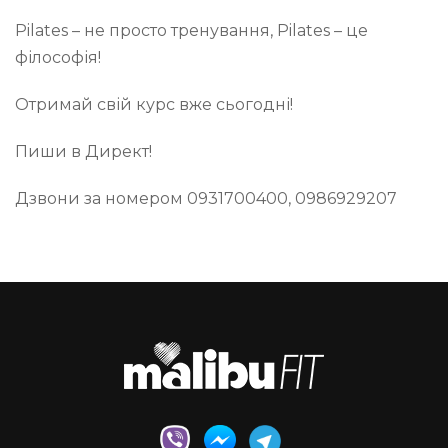
Pilates – не просто тренування, Pilates – це
філософія!
Отримай свій курс вже сьогодні!
Пиши в Директ!
Дзвони за номером 0931700400, 0986929207