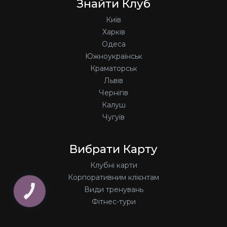
Знайти Клуб
Київ
Харків
Одеса
Южноукраїнськ
Краматорськ
Львів
Чернігів
Калуш
Чугуїв
Вибрати Карту
Клубні карти
Корпоративним клієнтам
Види тренувань
КНОПКА
ЗВ'ЯЗКУ
Фітнес-тури