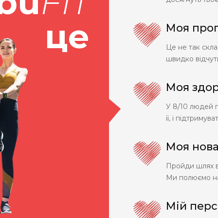
ibu
FIT
це
Моя про
Це не так скл
швидко відчути
Моя здор
У 8/10 людей 
її, і підтримув
Моя нова
Пройди шлях ві
Ми полюємо на
Мій перс