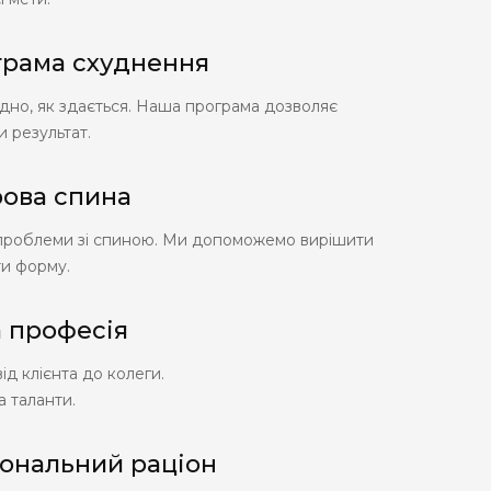
грама схуднення
адно, як здається. Наша програма дозволяє
 результат.
ова спина
проблеми зі спиною. Ми допоможемо вирішити
ати форму.
 професія
д клієнта до колеги.
 таланти.
ональний раціон