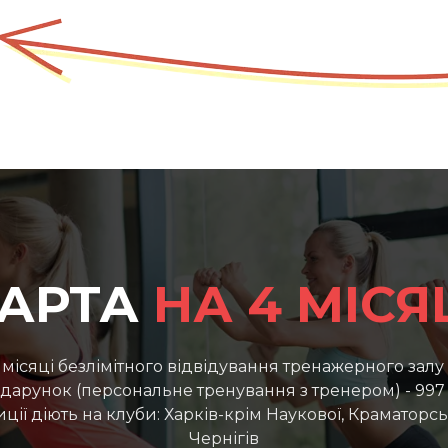
АРТА
НА 4 МІСЯ
 місяці безлімітного відвідування тренажерного залу 
одарунок (персональне тренування з тренером) - 997 
ції діють на клуби: Харків-крім Наукової, Краматорськ
Чернігів