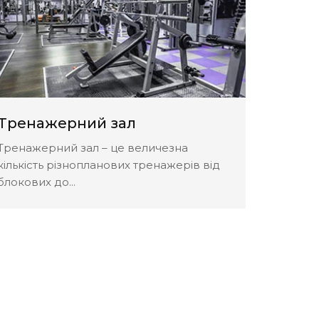
Тренажерний зал
Прогр
Тренажерний зал – це величезна
Програм
кількість різнопланових тренажерів від
програм
блокових до...
максимал