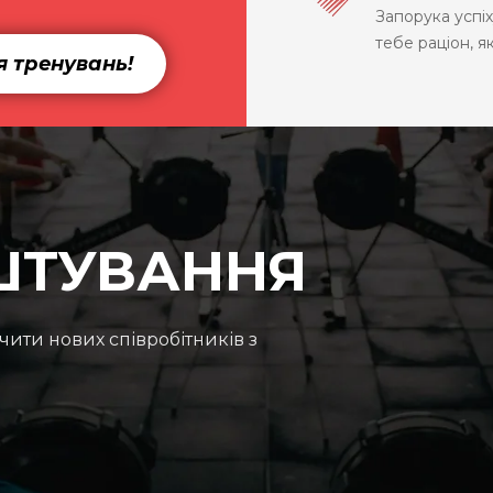
Запорука успі
тебе раціон, я
 тренувань!
ШТУВАННЯ
чити нових співробітників з