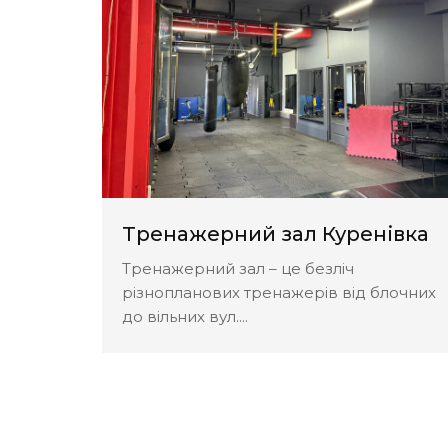
ування з
Тренажерний зал Куренівка
ована
Тренажерний зал – це безліч
різнопланових тренажерів від блочних
до вільних вул....