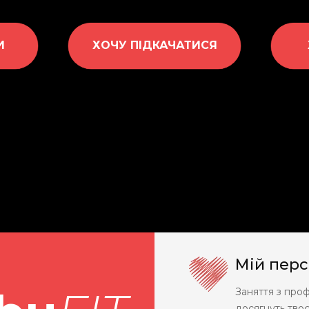
И
ХОЧУ ПІДКАЧАТИСЯ
Мій перс
Заняття з про
досягнуть твоє