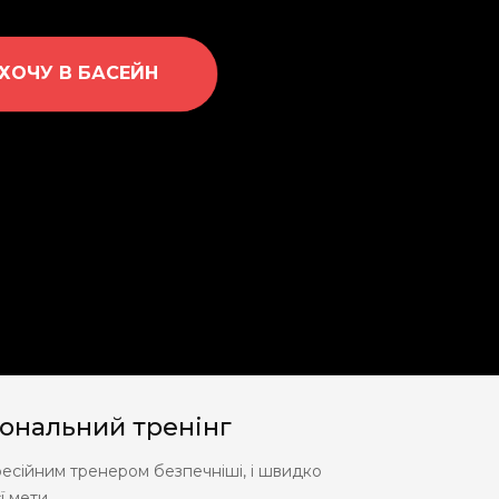
ХОЧУ В БАСЕЙН
ональний тренінг
фесійним тренером безпечніші, і швидко
ї мети.