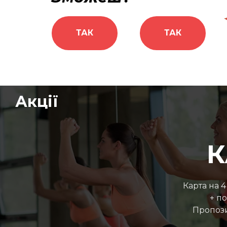
ТАК
ТАК
Акції
К
Карта на 4
+ п
Пропози